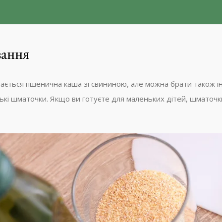
ання
ається пшенична каша зі свининою, але можна брати також ін
ькі шматочки. Якщо ви готуєте для маленьких дітей, шматочк