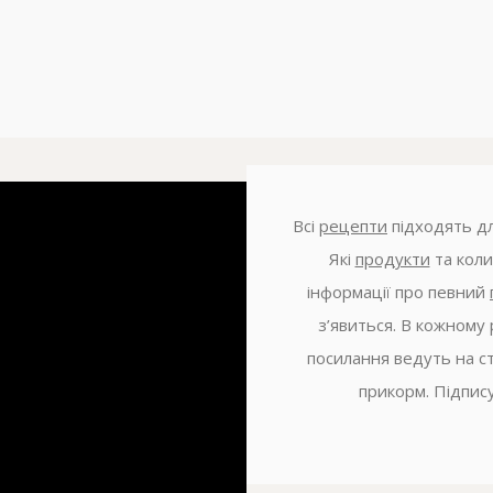
Всі
рецепти
підходять дл
Які
продукти
та коли
інформації про певний
з’явиться. В кожному 
посилання ведуть на с
прикорм. Підпис