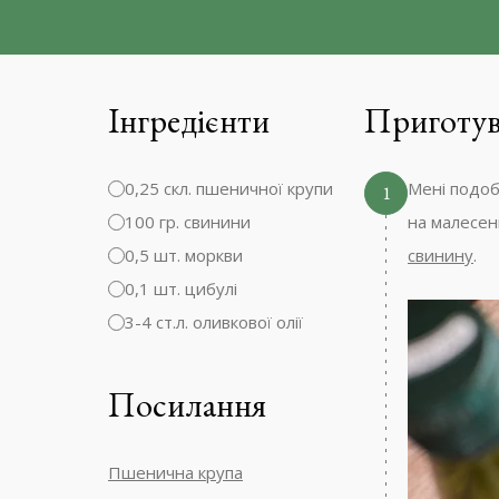
Інгредієнти
Приготув
0,25 скл. пшеничної крупи
Мені подоб
1
100 гр. свинини
на малесен
0,5 шт. моркви
свинину
.
0,1 шт. цибулі
3-4 ст.л. оливкової олії
Посилання
Пшенична крупа