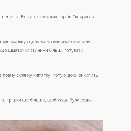
пшенична Екстра з твердих сортів Сквирянка.
тушую моркву і цибулю зі свининою хвилину і
Якщо шматочки свинини більші, готувати
повну склянку кип’ятку і готую доки википить
віть трішки ще більше, щоб каша була ледь