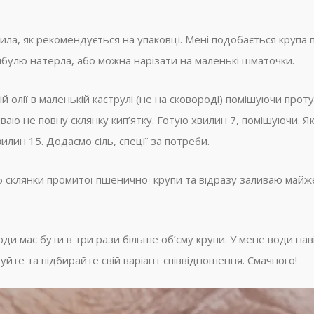
ила, як рекомендується на упаковці. Мені подобається крупа 
ибулю натерла, або можна нарізати на маленькі шматочки.
ій олії в маленькій каструлі (не на сковороді) помішуючи про
иваю не повну склянку кип’ятку. Готую хвилин 7, помішуючи. 
илин 15. Додаємо сіль, спеції за потреби.
 склянки промитої пшеничної крупи та відразу заливаю майже 
оди має бути в три рази більше об’єму крупи. У мене води на
уйте та підбирайте свій варіант співвідношення. Смачного!