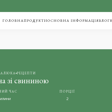
ГОЛОВНА
ПРОДУКТИ
ОСНОВНА ІНФОРМАЦІЯ
БЛОГ
МАЛЮКА
РЕЦЕПТИ
а зі свининою
НИЙ ЧАС
ПОРЦІЇ
вилини
2