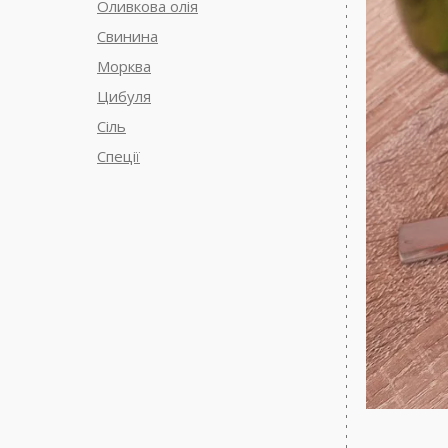
Оливкова олія
Свинина
Морква
Цибуля
Сіль
Спеції