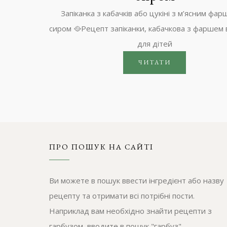
Запіканка з кабачків або цукіні з м’ясним фар
сиром 🥘Рецепт запіканки, кабачкова з фаршем 
для дітей
ЧИТАТИ
ПРО ПОШУК НА САЙТІ
Ви можете в пошук ввести інгредієнт або назву
рецепту та отримати всі потрібні пости.
Наприклад вам необхідно знайти рецепти з
гарбузом, вводите в пошук "гарбуз".