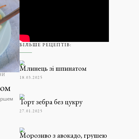
БІЛЬШЕ РЕЦЕПТІВ:
Млинець зі шпинатом
ВИ
18.03.2025
сом
фаршем
Торт зебра без цукру
27.01.2025
Морозиво з авокадо, грушею