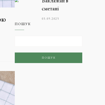
Баклажан в
сметані
ою
03.09.2025
ПОШУК
ПОШУК