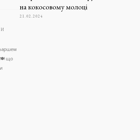
на кокосовому молоці
21.02.2024
ТИ
 фаршем
🍽️ що
и