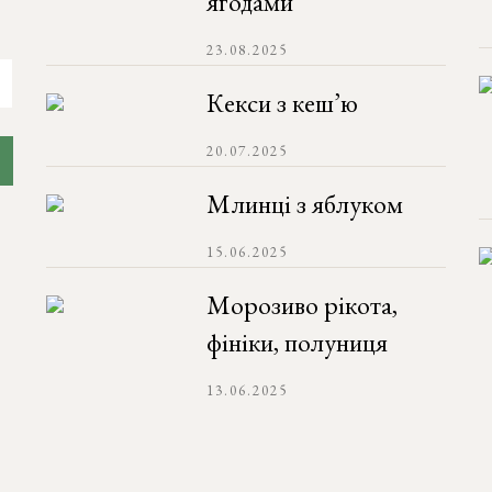
ягодами
23.08.2025
Кекси з кеш’ю
20.07.2025
Млинці з яблуком
15.06.2025
Морозиво рікота,
фініки, полуниця
13.06.2025