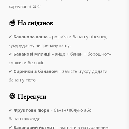
харчуванні 🍌🤍
🥣 На сніданок
✔
Бананова каша
– розім’яти банан у вівсянку,
кукурудзяну чи гречану кашу.
✔
Бананові млинці
– яйце + банан + борошнот–
смажити без олії.
✔
Сирники з бананом
– замість цукру додати
банан у тісто.
🍪 Перекуси
✔
Фруктове пюре
– банан+яблуко або
банан+авокадо.
✔
Банановий йогурт
– змішати з натуральним