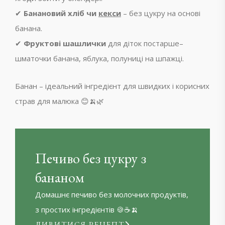
✔
Банановий хліб чи
кекси
– без цукру на основі
банана.
✔
Фруктові шашлички
для діток постарше–
шматочки банана, яблука, полуниці на шпажці.
Банан – ідеальний інгредієнт для швидких і корисних
страв для малюка 😊🍌🌿
Печиво без цукру з
бананом
Домашнє печиво без молочних продуктів,
з простих інгредієнтів 🍪☕🍌
ДИВИТИСЯ РЕЦЕПТ