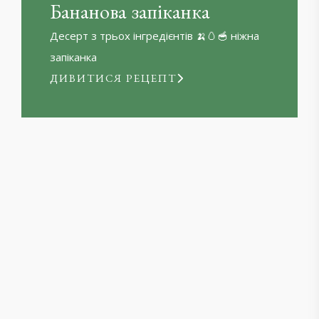
Бананова запіканка
Десерт з трьох інгредієнтів 🍌🥚🥣 ніжна
запіканка
ДИВИТИСЯ РЕЦЕПТ