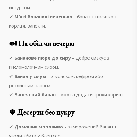
йогуртом.
✔
М’які бананові печенька
– банан + вівсянка +
кориця, запекти.
🍛 На обід чи вечерю
✔
Бананове пюре до сиру
– добре смакує з
кисломолочним сиром.
✔
Банан у смузі
– з молоком, кефіром або
рослинним напоєм.
✔
Запечений банан
– можна додати трохи кориці.
❄ Десерти без цукру
✔
Домашнє морозиво
– заморожений банан +
ягоди збити у блендері.