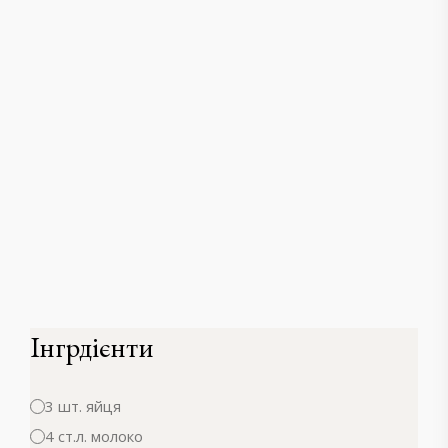
Інгрдієнти
3 шт. яйця
4 ст.л. молоко