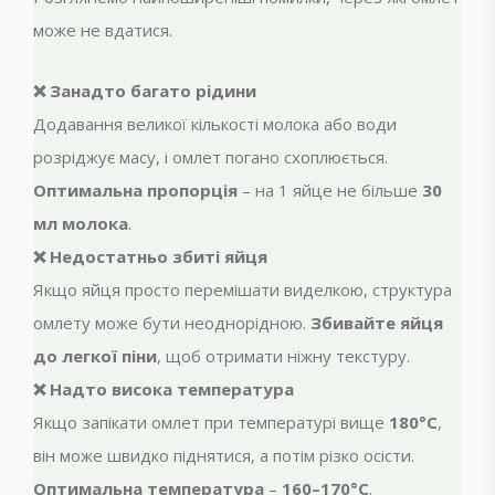
може не вдатися.
❌ Занадто багато рідини
Додавання великої кількості молока або води
розріджує масу, і омлет погано схоплюється.
Оптимальна пропорція
– на 1 яйце не більше
30
мл молока
.
❌ Недостатньо збиті яйця
Якщо яйця просто перемішати виделкою, структура
омлету може бути неоднорідною.
Збивайте яйця
до легкої піни
, щоб отримати ніжну текстуру.
❌ Надто висока температура
Якщо запікати омлет при температурі вище
180°C
,
він може швидко піднятися, а потім різко осісти.
Оптимальна температура
–
160–170°C
.