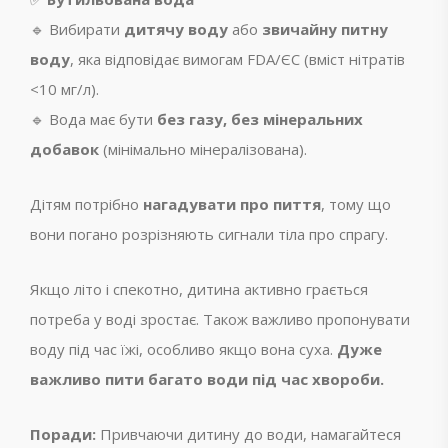
🔹 Вибирати
дитячу воду
або
звичайну питну
воду
, яка відповідає вимогам FDA/ЄС (вміст нітратів
<10 мг/л).
🔹 Вода має бути
без газу, без мінеральних
добавок
(мінімально мінералізована).
Дітям потрібно
нагадувати про пиття
, тому що
вони погано розрізняють сигнали тіла про спрагу.
Якщо літо і спекотно, дитина активно грається
потреба у воді зростає. Також важливо пропонувати
воду під час їжі, особливо якщо вона суха.
Дуже
важливо пити багато води під час хвороби.
Поради:
Привчаючи дитину до води, намагайтеся