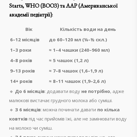
Starts, WHO (ВООЗ) та AAP (Американської
академії педіатрії)
:
Вік
Кількість води на день
6–12 місяців
до 60–120 мл (¼–½ скл.)
1–3 роки
≈ 1–4 чашки (240–960 мл)
4–8 років
≈ 5 чашок (1,2 л)
9–13 років
≈ 7–8 чашок (1,6–1,9 л)
14+ років
≈ 8–11 чашок (1,9–2,6 л)
🔹
До 6 місяців
: додавати воду
не потрібно
, адже
малюкові вистачає грудного молока або суміші.
🔹
З 6 місяців
: можна починати давати
по кілька
ковтків
під час прийомів їжі, але не замінювати воду
на молоко чи суміш.