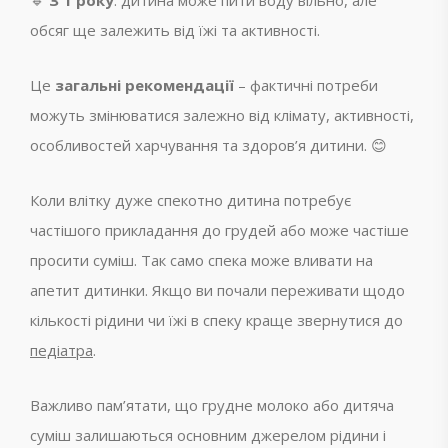
🔹
З 1 року
: дитина може пити воду вільно, але
обсяг ще залежить від їжі та активності.
Це
загальні рекомендації
– фактичні потреби
можуть змінюватися залежно від клімату, активності,
особливостей харчування та здоров’я дитини. 😊
Коли влітку дуже спекотно дитина потребує
частішого прикладання до грудей або може частіше
просити суміш. Так само спека може вливати на
апетит дитинки. Якщо ви почали переживати щодо
кількості рідини чи їжі в спеку краще звернутися до
педіатра
.
Важливо пам’ятати, що грудне молоко або дитяча
суміш залишаються основним джерелом рідини і