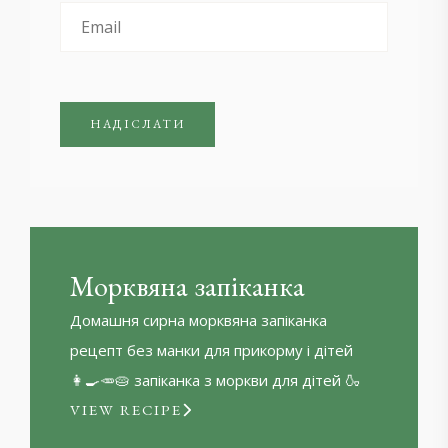
Морквяна запіканка
Домашня сирна морквяна запіканка
рецепт без манки для прикорму і дітей
👩‍🍳🥕🥧 запіканка з моркви для дітей 🍶
VIEW RECIPE