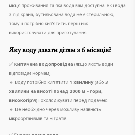
місця проживання та яка вода вам доступна. Як і вода
з-під крана, бутильована вода не є стерильною,
тому її потрібно кип’ятити, перш ніж
використовувати для приготування.
Яку воду давати дітям з 6 місяців?
✅
Кип’ячена водопровідна
(якщо якість води
відповідає нормам).
🔹 Воду потрібно кип’ятити
1 хвилину
(або
3
хвилини на висоті понад 2000 м – гори,
високогір’я
) і охолоджувати перед подачею.
🔹 Це необхідно через можливу наявність
мікроорганізмів та нітратів.
✅
Бутильована вода