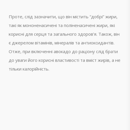
Проте, слід зазначити, що він містить “добрі” жири,
такі як мононенасичені та поліненасичені жири, які
корисні для серця та загального здоров’я. Також, він
є джерелом вітамінів, мінералів та антиоксидантів.
Отже, при включенні авокадо до раціону слід брати
до уваги його корисні властивості та вміст жирів, а не
тільки калорійність.