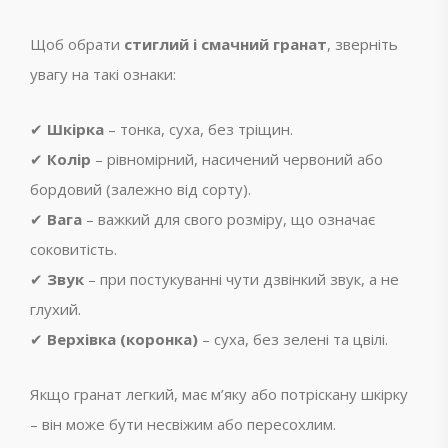
Щоб обрати
стиглий і смачний гранат
, зверніть
увагу на такі ознаки:
✔
Шкірка
– тонка, суха, без тріщин.
✔
Колір
– рівномірний, насичений червоний або
бордовий (залежно від сорту).
✔
Вага
– важкий для свого розміру, що означає
соковитість.
✔
Звук
– при постукуванні чути дзвінкий звук, а не
глухий.
✔
Верхівка (коронка)
– суха, без зелені та цвілі.
Якщо гранат легкий, має м’яку або потріскану шкірку
– він може бути несвіжим або пересохлим.