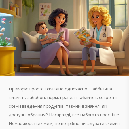
Прикорм: просто і складно одночасно. Найбільша
кількість забобон, норм, правил і табличок, секретні
схеми введення продуктів, таємничі знання, які
доступні обраним? Насправді, все набагато простіше.
Немає жорстких меж, не потрібно вигадувати схеми і