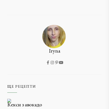
Iryna
ЩЕ РЕЦЕПТИ
Кекси з авокадо