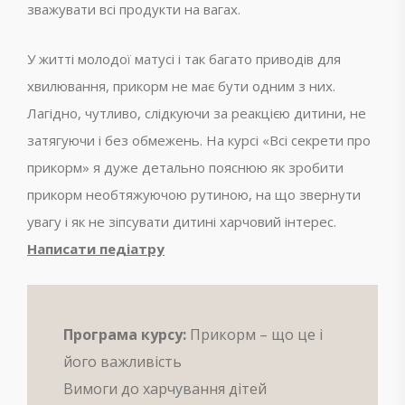
зважувати всі продукти на вагах.
У житті молодої матусі і так багато приводів для
хвилювання, прикорм не має бути одним з них.
Лагідно, чутливо, слідкуючи за реакцією дитини, не
затягуючи і без обмежень. На курсі «Всі секрети про
прикорм» я дуже детально пояснюю як зробити
прикорм необтяжуючою рутиною, на що звернути
увагу і як не зіпсувати дитині харчовий інтерес.
Написати педіатру
Програма курсу:
Прикорм – що це і
його важливість
Вимоги до харчування дітей