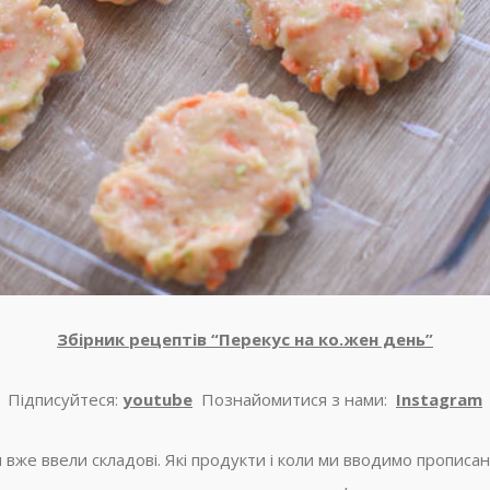
Збірник рецептів “Перекус на ко.жен день”
Підписуйтеся:
youtube
Познайомитися з нами:
Instagram
 вже ввели складові. Які продукти і коли ми вводимо прописа