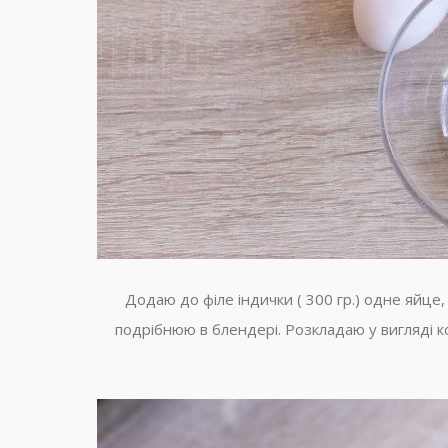
Додаю до філе індички ( 300 гр.) одне яйце,
подрібнюю в блендері. Розкладаю у вигляді к