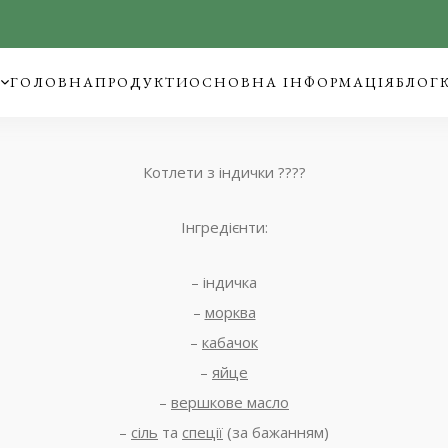
ГОЛОВНА
ПРОДУКТИ
ОСНОВНА ІНФОРМАЦІЯ
БЛОГ
Котлети з індички ????️
Інгредієнти:
– індичка
–
морква
–
кабачок
–
яйце
–
вершкове масло
–
сіль
та
спеції
(за бажанням)