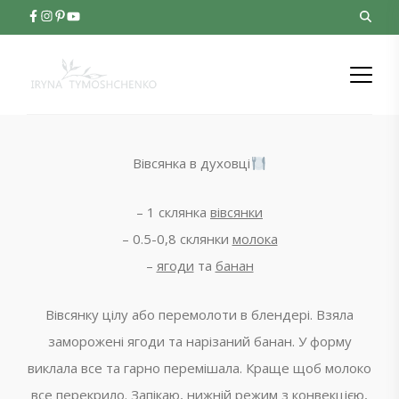
Вівсянка в духовці
– 1 склянка
вівсянки
– 0.5-0,8 склянки
молока
–
ягоди
та
банан
Вівсянку цілу або перемолоти в блендері. Взяла
заморожені ягоди та нарізаний банан. У форму
виклала все та гарно перемішала. Краще щоб молоко
все перекрило. Запікаю, нижній режим з конвекцією,