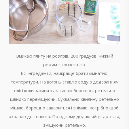
Вмикаю плиту на розігрів, 200 градусів, нижній
режим з конвекцією.
Всі інгредієнти, найкраще брати кімнатної
температури. На вогонь ставлю воду з додаванням
олії і коли закипить засипаю борошно, ретельно
швидко перемішуючи, буквально хвилину ретельно
мішаю, борошно завариться і знімаю, потрібно щоб
охололо до теплого. По одному додаю яйця до тіста,
змішуючи ретельно.