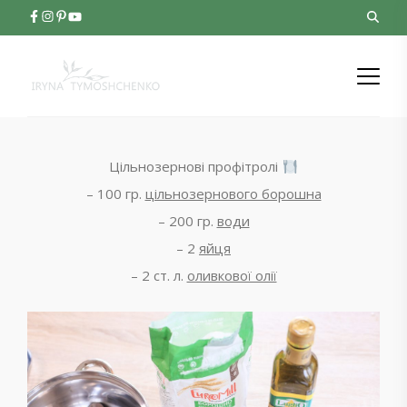
Цільнозернові профітролі
– 100 гр.
цільнозернового борошна
– 200 гр.
води
– 2
яйця
– 2 ст. л.
оливкової олії