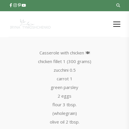
Casserole with chicken 🍽️
chicken fillet 1 (300 grams)
zucchini 0.5
carrot 1
green parsley
2 eggs
flour 3 tbsp.
(wholegrain)
olive oil 2 tbsp.