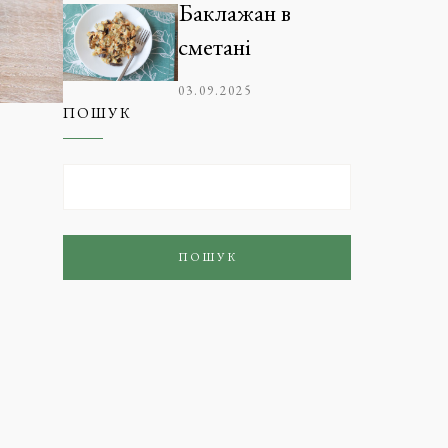
Баклажан в
сметані
03.09.2025
ПОШУК
ПОШУК