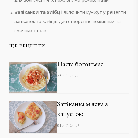
Запіканки та хлібці
: включити кунжут у рецепти
запіканок та хлібців для створення поживних та
смачних страв.
ЩЕ РЕЦЕПТИ
Паста болоньєзе
25.07.2026
Запіканка м'ясна з
капустою
01.07.2026