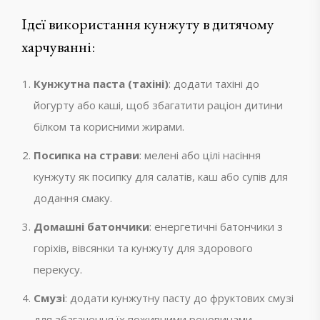
Ідеї використання кунжуту в дитячому
харчуванні:
Кунжутна паста (тахіні)
: додати тахіні до
йогурту або каші, щоб збагатити раціон дитини
білком та корисними жирами.
Посипка на страви
: мелені або цілі насіння
кунжуту як посипку для салатів, каш або супів для
додання смаку.
Домашні батончики
: енергетичні батончики з
горіхів, вівсянки та кунжуту для здорового
перекусу.
Смузі
: додати кунжутну пасту до фруктових смузі
для збагачення їх поживними речовинами.